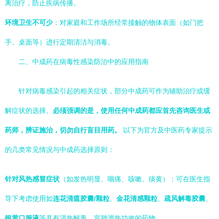
离治疗，防止疾病传播。
环境卫生不可少
：对家庭和工作场所经常接触的物体表面（如门把
手、桌面等）进行定期清洁与消毒。
二、中成药在病毒性感染防治中的应用指南
针对病毒感染引起的相关症状，部分中成药可作为辅助治疗或缓
解症状的选择。
必须强调的是，使用任何中成药都应首先咨询医生或
药师，辨证施治，切勿自行盲目用药。
以下为官方及中医药专家提示
的几类常见情况与中成药选择原则：
针对风热感冒症状
（如发热明显、咽痛、咳嗽、痰黄）：可在医生指
导下考虑使用如
连花清瘟胶囊/颗粒
、
金花清感颗粒
、
疏风解毒胶囊
、
银黄口服液
等具有清热解毒、宣肺泄热功效的药物。