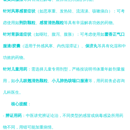
针对风寒感冒症状
（如恶寒重、发热轻、流清涕、咳嗽痰白）：可考
虑使用如
荆防颗粒
、
感冒清热颗粒
等具有辛温解表功效的药物。
针对胃肠道症状
（如呕吐、腹泻、腹胀）：可考虑使用如
藿香正气口
服液/胶囊
（适用于外感风寒、内伤湿滞证）、
保济丸
等具有化湿和中
功效的药物。
针对儿童用药
：需选择儿童专用剂型，严格按说明书体重年龄剂量服
用，如
小儿豉翘清热颗粒
、
小儿肺热咳喘口服液
等，用药前务必咨询
儿科医生。
核心提醒
：
-
辨证用药
：中医讲究辨证论治，不同类型的感冒或病毒感染所用药
物不同，用错可能加重病情。