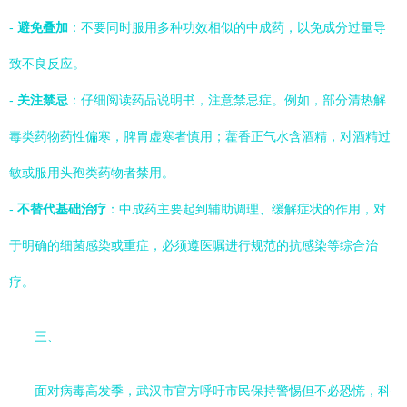
-
避免叠加
：不要同时服用多种功效相似的中成药，以免成分过量导
致不良反应。
-
关注禁忌
：仔细阅读药品说明书，注意禁忌症。例如，部分清热解
毒类药物药性偏寒，脾胃虚寒者慎用；藿香正气水含酒精，对酒精过
敏或服用头孢类药物者禁用。
-
不替代基础治疗
：中成药主要起到辅助调理、缓解症状的作用，对
于明确的细菌感染或重症，必须遵医嘱进行规范的抗感染等综合治
疗。
三、
面对病毒高发季，武汉市官方呼吁市民保持警惕但不必恐慌，科